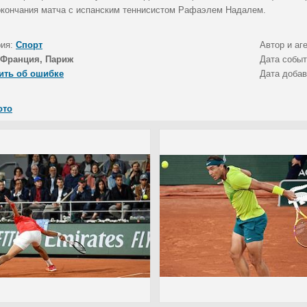
окончания матча с испанским теннисистом Рафаэлем Надалем.
рия:
Спорт
Автор и аг
Франция, Париж
Дата собы
ить об ошибке
Дата доба
ото