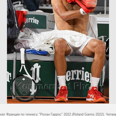
нат Франции по теннису "Ролан Гаррос" 2022 (Roland Garros 2022). Чет