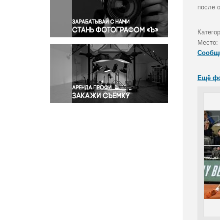
Правосудие
после 
Происшествия и конфликты
Религия
Катего
Место:
Светская жизнь
Сообщ
Спорт
Экология
Ещё ф
Экономика и бизнес