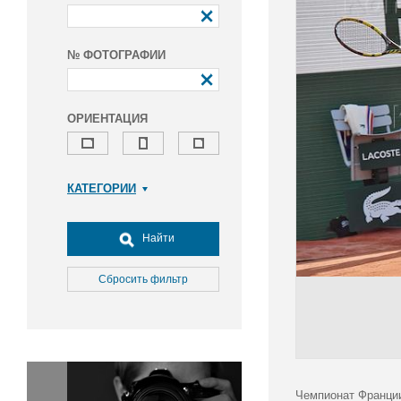
№ ФОТОГРАФИИ
ОРИЕНТАЦИЯ
КАТЕГОРИИ
Армия и ВПК
Досуг, туризм и отдых
Найти
Культура
Медицина
Сбросить фильтр
Наука
Образование
Общество
Окружающая среда
Политика
Чемпионат Франции