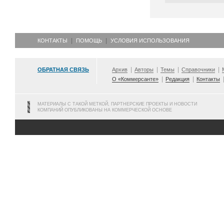
КОНТАКТЫ
ПОМОЩЬ
УСЛОВИЯ ИСПОЛЬЗОВАНИЯ
ОБРАТНАЯ СВЯЗЬ
Архив
Авторы
Темы
Справочники
О «Коммерсанте»
Редакция
Контакты
МАТЕРИАЛЫ С ТАКОЙ МЕТКОЙ, ПАРТНЕРСКИЕ ПРОЕКТЫ И НОВОСТИ
КОМПАНИЙ ОПУБЛИКОВАНЫ НА КОММЕРЧЕСКОЙ ОСНОВЕ