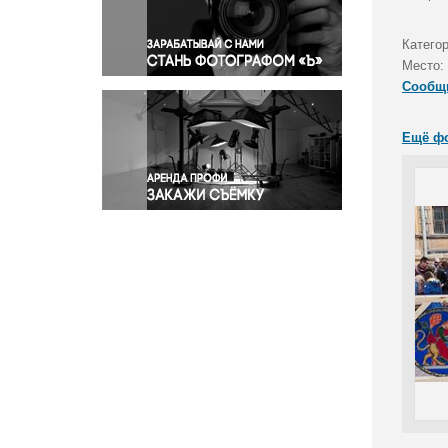
Правосудие
Происшествия и конфликты
Катего
Религия
Место:
Сообщ
Светская жизнь
Спорт
Ещё ф
Экология
Экономика и бизнес