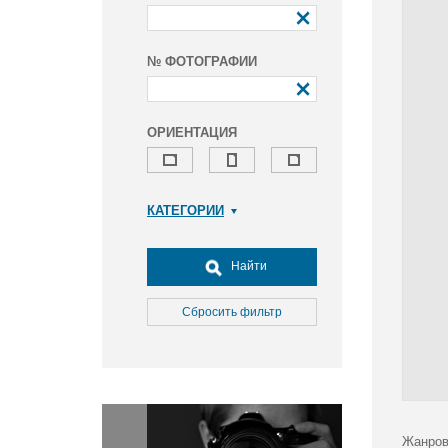
№ ФОТОГРАФИИ
ОРИЕНТАЦИЯ
КАТЕГОРИИ
Армия и ВПК
Досуг, туризм и отдых
Найти
Культура
Медицина
Сбросить фильтр
Наука
Образование
Общество
Окружающая среда
Политика
Жанров