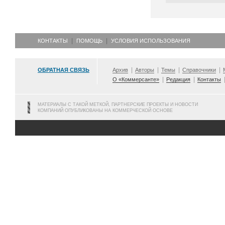
КОНТАКТЫ
ПОМОЩЬ
УСЛОВИЯ ИСПОЛЬЗОВАНИЯ
ОБРАТНАЯ СВЯЗЬ
Архив
Авторы
Темы
Справочники
О «Коммерсанте»
Редакция
Контакты
МАТЕРИАЛЫ С ТАКОЙ МЕТКОЙ, ПАРТНЕРСКИЕ ПРОЕКТЫ И НОВОСТИ
КОМПАНИЙ ОПУБЛИКОВАНЫ НА КОММЕРЧЕСКОЙ ОСНОВЕ