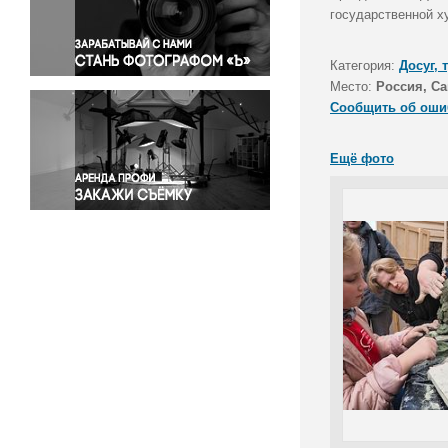
Правосудие
государственной х
Происшествия и конфликты
Религия
Категория:
Досуг, 
Место:
Россия, Са
Светская жизнь
Сообщить об оши
Спорт
Экология
Ещё фото
Экономика и бизнес