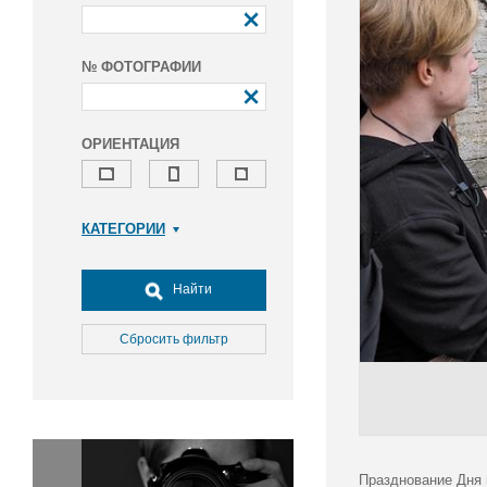
№ ФОТОГРАФИИ
ОРИЕНТАЦИЯ
КАТЕГОРИИ
Армия и ВПК
Досуг, туризм и отдых
Найти
Культура
Медицина
Сбросить фильтр
Наука
Образование
Общество
Окружающая среда
Политика
Празднование Дня 