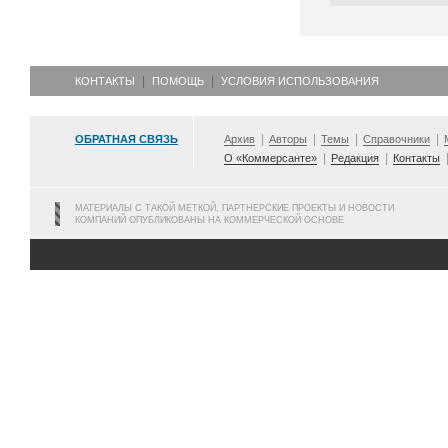
КОНТАКТЫ
ПОМОЩЬ
УСЛОВИЯ ИСПОЛЬЗОВАНИЯ
ОБРАТНАЯ СВЯЗЬ
Архив
Авторы
Темы
Справочники
О «Коммерсанте»
Редакция
Контакты
МАТЕРИАЛЫ С ТАКОЙ МЕТКОЙ, ПАРТНЕРСКИЕ ПРОЕКТЫ И НОВОСТИ
КОМПАНИЙ ОПУБЛИКОВАНЫ НА КОММЕРЧЕСКОЙ ОСНОВЕ