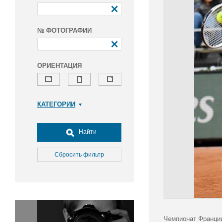
№ ФОТОГРАФИИ
ОРИЕНТАЦИЯ
КАТЕГОРИИ
Армия и ВПК
Досуг, туризм и отдых
Найти
Культура
Медицина
Сбросить фильтр
Наука
Образование
Общество
Окружающая среда
Политика
Чемпионат Франции 