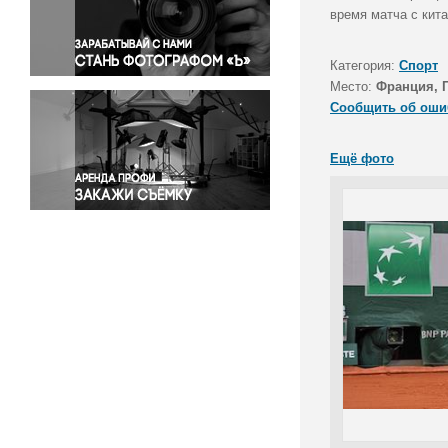
Правосудие
время матча с кит
Происшествия и конфликты
Религия
Категория:
Спорт
Место:
Франция, 
Светская жизнь
Сообщить об оши
Спорт
Экология
Ещё фото
Экономика и бизнес