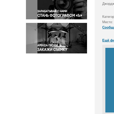
Правосудие
Джордж
Происшествия и конфликты
Религия
Катего
Место:
Светская жизнь
Сообщ
Спорт
Экология
Ещё ф
Экономика и бизнес