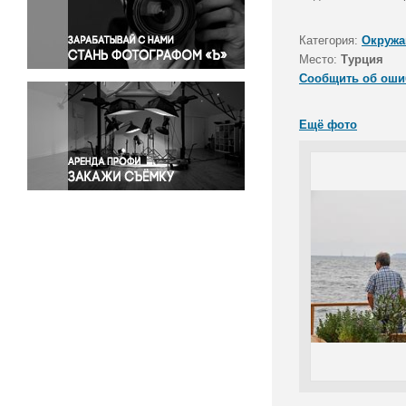
Правосудие
Происшествия и конфликты
Категория:
Окружа
Религия
Место:
Турция
Сообщить об оши
Светская жизнь
Спорт
Ещё фото
Экология
Экономика и бизнес