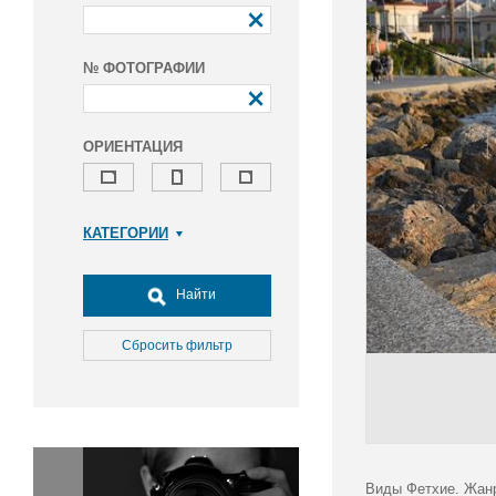
№ ФОТОГРАФИИ
ОРИЕНТАЦИЯ
КАТЕГОРИИ
Армия и ВПК
Досуг, туризм и отдых
Найти
Культура
Медицина
Сбросить фильтр
Наука
Образование
Общество
Окружающая среда
Политика
Виды Фетхие. Жан