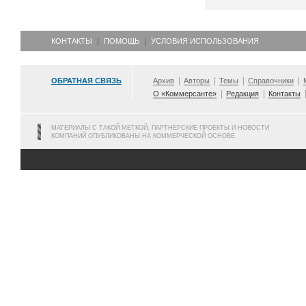
КОНТАКТЫ
ПОМОЩЬ
УСЛОВИЯ ИСПОЛЬЗОВАНИЯ
ОБРАТНАЯ СВЯЗЬ
Архив
Авторы
Темы
Справочники
О «Коммерсанте»
Редакция
Контакты
МАТЕРИАЛЫ С ТАКОЙ МЕТКОЙ, ПАРТНЕРСКИЕ ПРОЕКТЫ И НОВОСТИ
КОМПАНИЙ ОПУБЛИКОВАНЫ НА КОММЕРЧЕСКОЙ ОСНОВЕ