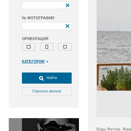
№ ФОТОГРАФИИ
ОРИЕНТАЦИЯ
КАТЕГОРИИ
Армия и ВПК
Досуг, туризм и отдых
Найти
Культура
Медицина
Сбросить фильтр
Наука
Образование
Общество
Окружающая среда
Политика
Виды Фетхие. Жан