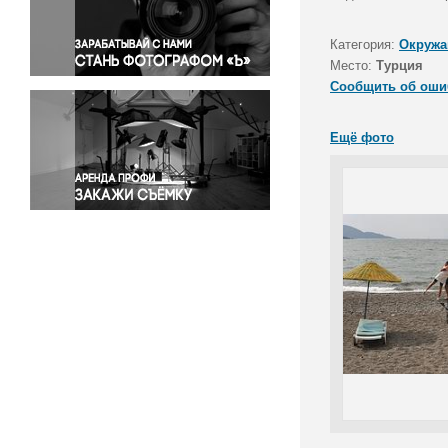
Правосудие
Происшествия и конфликты
Категория:
Окружа
Религия
Место:
Турция
Сообщить об оши
Светская жизнь
Спорт
Ещё фото
Экология
Экономика и бизнес