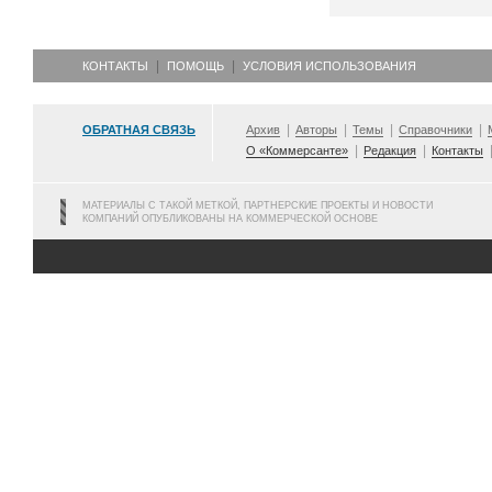
КОНТАКТЫ
ПОМОЩЬ
УСЛОВИЯ ИСПОЛЬЗОВАНИЯ
ОБРАТНАЯ СВЯЗЬ
Архив
Авторы
Темы
Справочники
О «Коммерсанте»
Редакция
Контакты
МАТЕРИАЛЫ С ТАКОЙ МЕТКОЙ, ПАРТНЕРСКИЕ ПРОЕКТЫ И НОВОСТИ
КОМПАНИЙ ОПУБЛИКОВАНЫ НА КОММЕРЧЕСКОЙ ОСНОВЕ