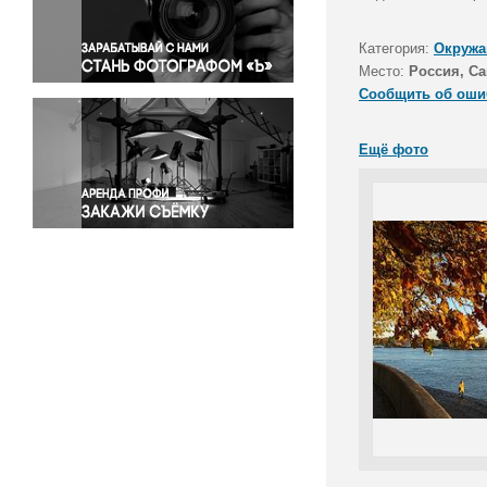
Правосудие
Происшествия и конфликты
Категория:
Окружа
Религия
Место:
Россия, Са
Сообщить об оши
Светская жизнь
Спорт
Ещё фото
Экология
Экономика и бизнес