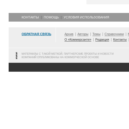
КОНТАКТЫ
ПОМОЩЬ
УСЛОВИЯ ИСПОЛЬЗОВАНИЯ
ОБРАТНАЯ СВЯЗЬ
Архив
Авторы
Темы
Справочники
О «Коммерсанте»
Редакция
Контакты
МАТЕРИАЛЫ С ТАКОЙ МЕТКОЙ, ПАРТНЕРСКИЕ ПРОЕКТЫ И НОВОСТИ
КОМПАНИЙ ОПУБЛИКОВАНЫ НА КОММЕРЧЕСКОЙ ОСНОВЕ