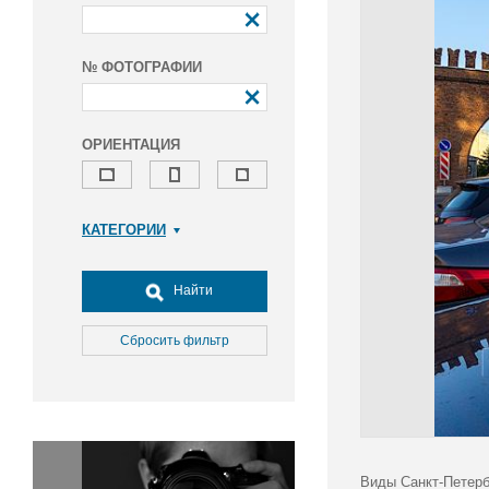
№ ФОТОГРАФИИ
ОРИЕНТАЦИЯ
КАТЕГОРИИ
Армия и ВПК
Досуг, туризм и отдых
Найти
Культура
Медицина
Сбросить фильтр
Наука
Образование
Общество
Окружающая среда
Политика
Виды Санкт-Петерб