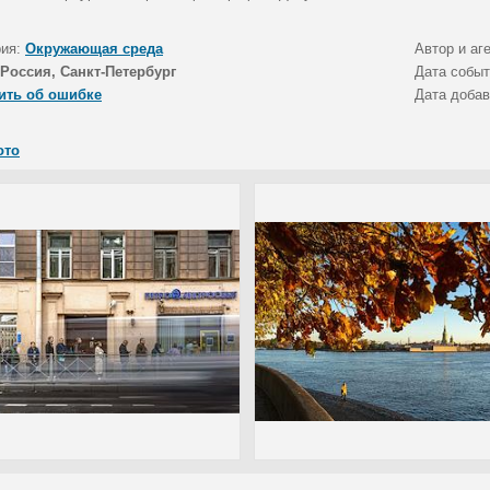
рия:
Окружающая среда
Автор и аг
Россия, Санкт-Петербург
Дата собы
ить об ошибке
Дата доба
ото