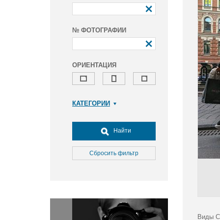
№ ФОТОГРАФИИ
ОРИЕНТАЦИЯ
КАТЕГОРИИ
Армия и ВПК
Досуг, туризм и отдых
Найти
Культура
Медицина
Сбросить фильтр
Наука
Образование
Общество
Окружающая среда
Политика
Виды С