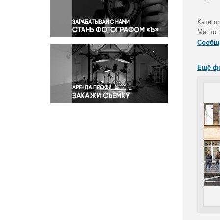
Правосудие
Происшествия и конфликты
Катего
Религия
Место:
Сообщ
Светская жизнь
Спорт
Ещё ф
Экология
Экономика и бизнес