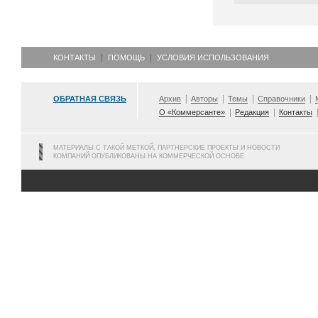
КОНТАКТЫ
ПОМОЩЬ
УСЛОВИЯ ИСПОЛЬЗОВАНИЯ
ОБРАТНАЯ СВЯЗЬ
Архив
Авторы
Темы
Справочники
О «Коммерсанте»
Редакция
Контакты
МАТЕРИАЛЫ С ТАКОЙ МЕТКОЙ, ПАРТНЕРСКИЕ ПРОЕКТЫ И НОВОСТИ
КОМПАНИЙ ОПУБЛИКОВАНЫ НА КОММЕРЧЕСКОЙ ОСНОВЕ