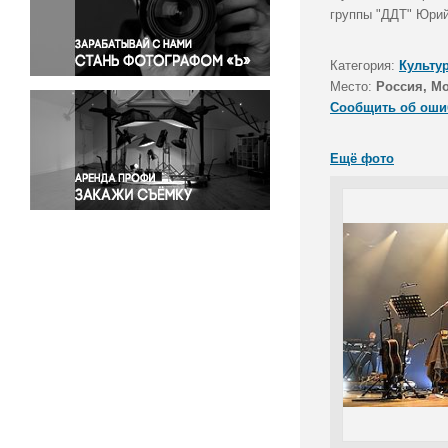
Правосудие
группы "ДДТ" Юрий
Происшествия и конфликты
Религия
Категория:
Культу
Место:
Россия, М
Светская жизнь
Сообщить об оши
Спорт
Экология
Ещё фото
Экономика и бизнес