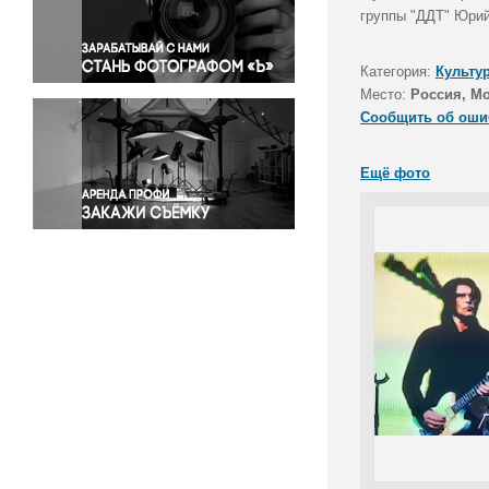
Правосудие
группы "ДДТ" Юрий
Происшествия и конфликты
Религия
Категория:
Культу
Место:
Россия, М
Светская жизнь
Сообщить об оши
Спорт
Экология
Ещё фото
Экономика и бизнес