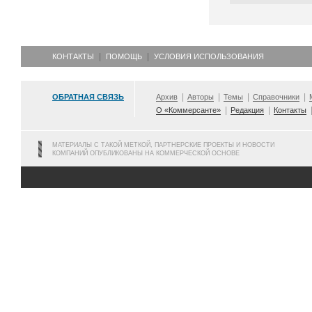
КОНТАКТЫ
ПОМОЩЬ
УСЛОВИЯ ИСПОЛЬЗОВАНИЯ
ОБРАТНАЯ СВЯЗЬ
Архив
Авторы
Темы
Справочники
О «Коммерсанте»
Редакция
Контакты
МАТЕРИАЛЫ С ТАКОЙ МЕТКОЙ, ПАРТНЕРСКИЕ ПРОЕКТЫ И НОВОСТИ
КОМПАНИЙ ОПУБЛИКОВАНЫ НА КОММЕРЧЕСКОЙ ОСНОВЕ