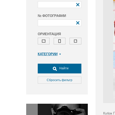
№ ФОТОГРАФИИ
ОРИЕНТАЦИЯ
КАТЕГОРИИ
Армия и ВПК
Досуг, туризм и отдых
Найти
Культура
Медицина
Сбросить фильтр
Наука
Образование
Общество
Окружающая среда
Политика
Кубок 