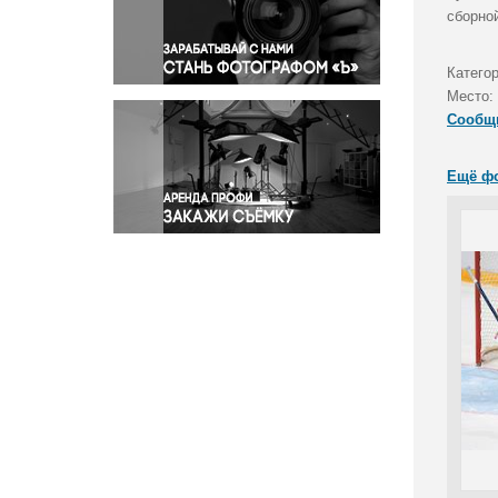
Правосудие
сборно
Происшествия и конфликты
Религия
Катего
Место:
Светская жизнь
Сообщ
Спорт
Экология
Ещё ф
Экономика и бизнес