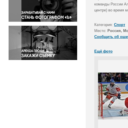
Правосудие
команды России Ал
центре) во время м
Происшествия и конфликты
Религия
Категория:
Спорт
Светская жизнь
Место:
Россия, М
Спорт
Сообщить об оши
Экология
Экономика и бизнес
Ещё фото