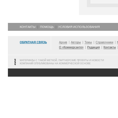
КОНТАКТЫ
ПОМОЩЬ
УСЛОВИЯ ИСПОЛЬЗОВАНИЯ
ОБРАТНАЯ СВЯЗЬ
Архив
Авторы
Темы
Справочники
О «Коммерсанте»
Редакция
Контакты
МАТЕРИАЛЫ С ТАКОЙ МЕТКОЙ, ПАРТНЕРСКИЕ ПРОЕКТЫ И НОВОСТИ
КОМПАНИЙ ОПУБЛИКОВАНЫ НА КОММЕРЧЕСКОЙ ОСНОВЕ