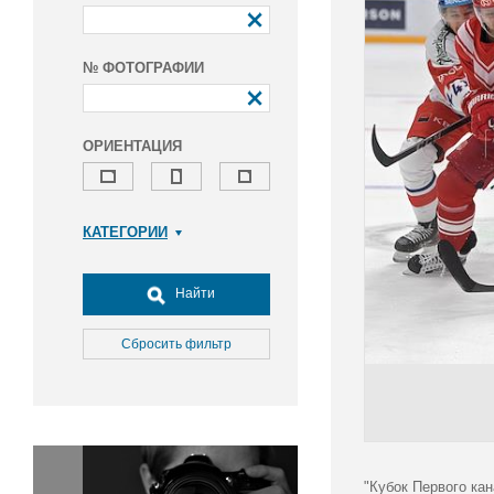
№ ФОТОГРАФИИ
ОРИЕНТАЦИЯ
КАТЕГОРИИ
Армия и ВПК
Досуг, туризм и отдых
Найти
Культура
Медицина
Сбросить фильтр
Наука
Образование
Общество
Окружающая среда
Политика
"Кубок Первого ка