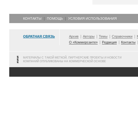
КОНТАКТЫ
ПОМОЩЬ
УСЛОВИЯ ИСПОЛЬЗОВАНИЯ
ОБРАТНАЯ СВЯЗЬ
Архив
Авторы
Темы
Справочники
О «Коммерсанте»
Редакция
Контакты
МАТЕРИАЛЫ С ТАКОЙ МЕТКОЙ, ПАРТНЕРСКИЕ ПРОЕКТЫ И НОВОСТИ
КОМПАНИЙ ОПУБЛИКОВАНЫ НА КОММЕРЧЕСКОЙ ОСНОВЕ