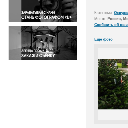
Правосудие
Происшествия и конфликты
Категория:
Окружа
Религия
Место:
Россия, М
Сообщить об оши
Светская жизнь
Спорт
Ещё фото
Экология
Экономика и бизнес