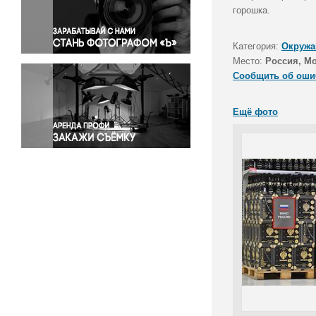
Правосудие
горошка.
Происшествия и конфликты
Религия
Категория:
Окружа
Место:
Россия, М
Светская жизнь
Сообщить об оши
Спорт
Экология
Ещё фото
Экономика и бизнес