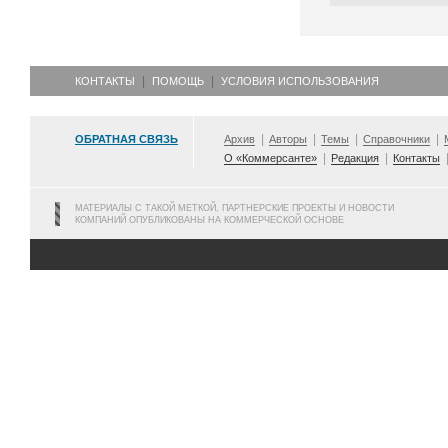
КОНТАКТЫ
ПОМОЩЬ
УСЛОВИЯ ИСПОЛЬЗОВАНИЯ
ОБРАТНАЯ СВЯЗЬ
Архив
Авторы
Темы
Справочники
О «Коммерсанте»
Редакция
Контакты
МАТЕРИАЛЫ С ТАКОЙ МЕТКОЙ, ПАРТНЕРСКИЕ ПРОЕКТЫ И НОВОСТИ
КОМПАНИЙ ОПУБЛИКОВАНЫ НА КОММЕРЧЕСКОЙ ОСНОВЕ