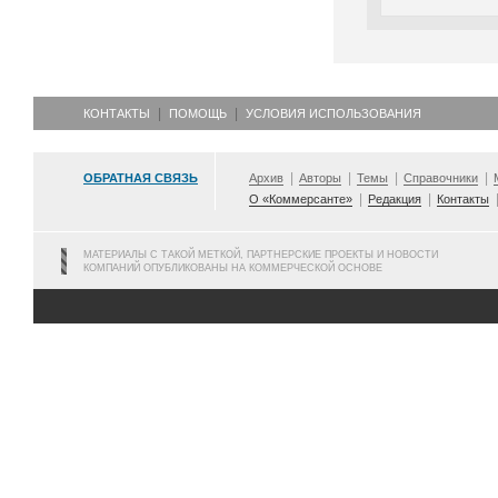
КОНТАКТЫ
ПОМОЩЬ
УСЛОВИЯ ИСПОЛЬЗОВАНИЯ
ОБРАТНАЯ СВЯЗЬ
Архив
Авторы
Темы
Справочники
О «Коммерсанте»
Редакция
Контакты
МАТЕРИАЛЫ С ТАКОЙ МЕТКОЙ, ПАРТНЕРСКИЕ ПРОЕКТЫ И НОВОСТИ
КОМПАНИЙ ОПУБЛИКОВАНЫ НА КОММЕРЧЕСКОЙ ОСНОВЕ