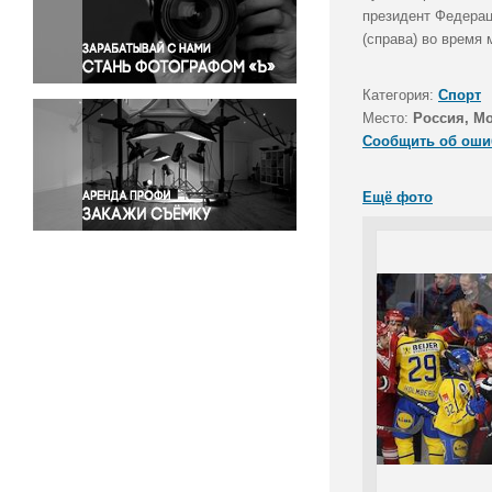
Правосудие
президент Федерац
(справа) во время 
Происшествия и конфликты
Религия
Категория:
Спорт
Светская жизнь
Место:
Россия, М
Спорт
Сообщить об оши
Экология
Экономика и бизнес
Ещё фото