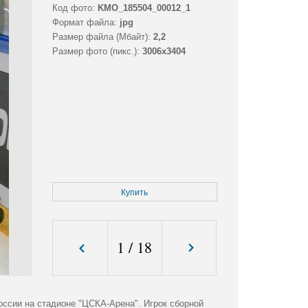
Код фото:
KMO_185504_00012_1
Формат файла:
jpg
Размер файла (Мбайт):
2,2
Размер фото (пикс.):
3006x3404
Купить
1
/
18
ссии на стадионе "ЦСКА-Арена". Игрок сборной