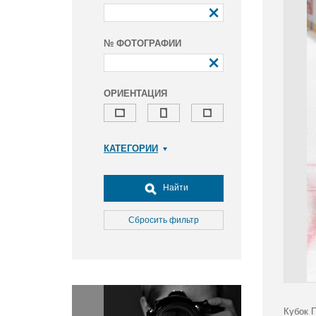
№ ФОТОГРАФИИ
ОРИЕНТАЦИЯ
КАТЕГОРИИ
Армия и ВПК
Досуг, туризм и отдых
Найти
Культура
Медицина
Сбросить фильтр
Наука
Образование
Общество
Окружающая среда
Политика
Кубок 