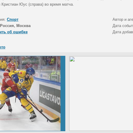
 Кристиан Юус (справа) во время матча.
рия:
Спорт
Автор и аг
Россия, Москва
Дата собы
ить об ошибке
Дата доба
ото