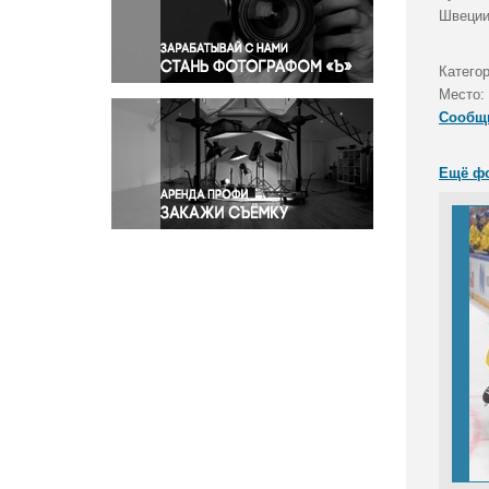
Правосудие
Швеции
Происшествия и конфликты
Религия
Катего
Место:
Светская жизнь
Сообщ
Спорт
Экология
Ещё ф
Экономика и бизнес