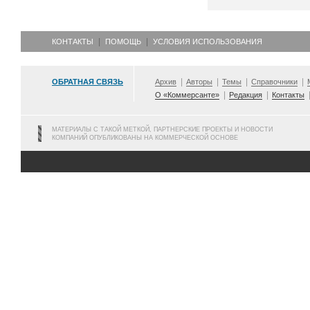
КОНТАКТЫ
ПОМОЩЬ
УСЛОВИЯ ИСПОЛЬЗОВАНИЯ
ОБРАТНАЯ СВЯЗЬ
Архив
Авторы
Темы
Справочники
О «Коммерсанте»
Редакция
Контакты
МАТЕРИАЛЫ С ТАКОЙ МЕТКОЙ, ПАРТНЕРСКИЕ ПРОЕКТЫ И НОВОСТИ
КОМПАНИЙ ОПУБЛИКОВАНЫ НА КОММЕРЧЕСКОЙ ОСНОВЕ