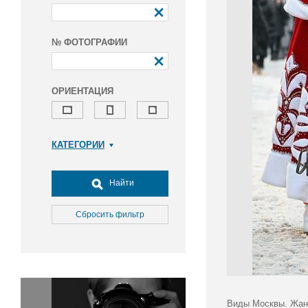
№ ФОТОГРАФИИ
ОРИЕНТАЦИЯ
КАТЕГОРИИ
Армия и ВПК
Досуг, туризм и отдых
Найти
Культура
Медицина
Сбросить фильтр
Наука
Образование
Общество
Окружающая среда
Политика
Виды Москвы. Жанр