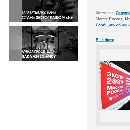
Правосудие
Происшествия и конфликты
Категория:
Окружа
Религия
Место:
Россия, М
Сообщить об оши
Светская жизнь
Спорт
Ещё фото
Экология
Экономика и бизнес