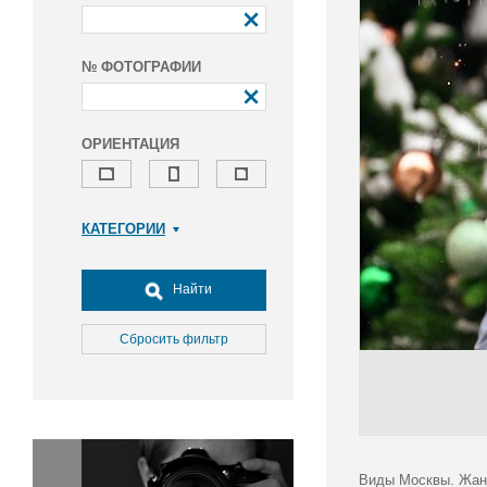
№ ФОТОГРАФИИ
ОРИЕНТАЦИЯ
КАТЕГОРИИ
Армия и ВПК
Досуг, туризм и отдых
Найти
Культура
Медицина
Сбросить фильтр
Наука
Образование
Общество
Окружающая среда
Политика
Виды Москвы. Жанр