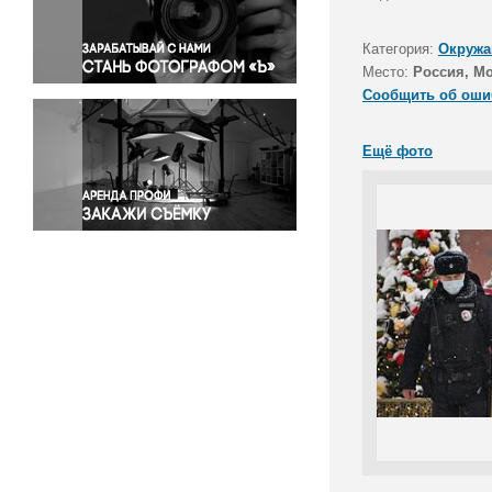
Правосудие
Происшествия и конфликты
Категория:
Окружа
Религия
Место:
Россия, М
Сообщить об оши
Светская жизнь
Спорт
Ещё фото
Экология
Экономика и бизнес