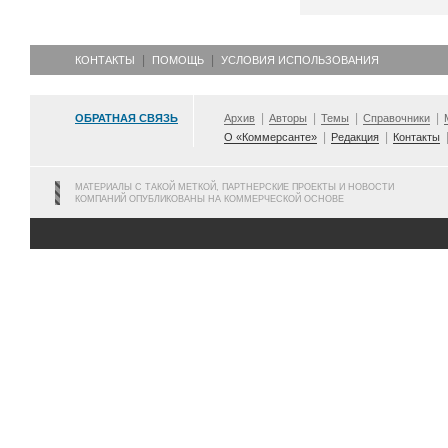
КОНТАКТЫ
ПОМОЩЬ
УСЛОВИЯ ИСПОЛЬЗОВАНИЯ
ОБРАТНАЯ СВЯЗЬ
Архив
Авторы
Темы
Справочники
О «Коммерсанте»
Редакция
Контакты
МАТЕРИАЛЫ С ТАКОЙ МЕТКОЙ, ПАРТНЕРСКИЕ ПРОЕКТЫ И НОВОСТИ
КОМПАНИЙ ОПУБЛИКОВАНЫ НА КОММЕРЧЕСКОЙ ОСНОВЕ