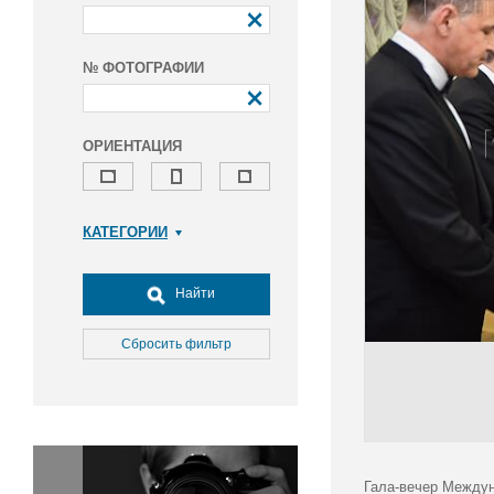
№ ФОТОГРАФИИ
ОРИЕНТАЦИЯ
КАТЕГОРИИ
Армия и ВПК
Досуг, туризм и отдых
Найти
Культура
Медицина
Сбросить фильтр
Наука
Образование
Общество
Окружающая среда
Политика
Гала-вечер Междун