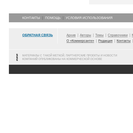
КОНТАКТЫ
ПОМОЩЬ
УСЛОВИЯ ИСПОЛЬЗОВАНИЯ
ОБРАТНАЯ СВЯЗЬ
Архив
Авторы
Темы
Справочники
О «Коммерсанте»
Редакция
Контакты
МАТЕРИАЛЫ С ТАКОЙ МЕТКОЙ, ПАРТНЕРСКИЕ ПРОЕКТЫ И НОВОСТИ
КОМПАНИЙ ОПУБЛИКОВАНЫ НА КОММЕРЧЕСКОЙ ОСНОВЕ