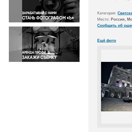
Правосудие
Происшествия и конфликты
Категория:
Светск
Религия
Место:
Россия, М
Сообщить об оши
Светская жизнь
Спорт
Ещё фото
Экология
Экономика и бизнес