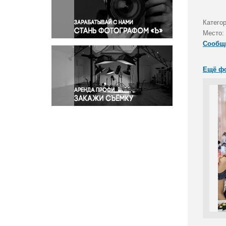
Правосудие
Происшествия и конфликты
Катего
Религия
Место:
Сообщ
Светская жизнь
Спорт
Ещё ф
Экология
Экономика и бизнес