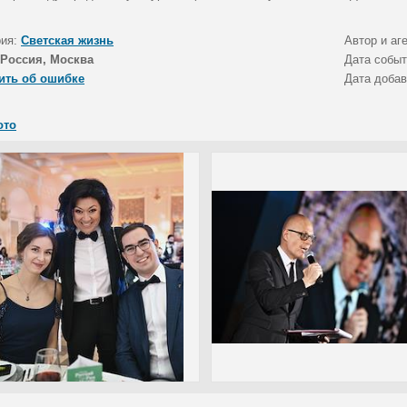
рия:
Светская жизнь
Автор и аг
Россия, Москва
Дата собы
ить об ошибке
Дата доба
ото