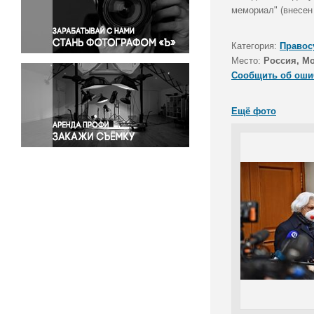
Правосудие
мемориал" (внесен 
Происшествия и конфликты
Религия
Категория:
Правос
Место:
Россия, М
Светская жизнь
Сообщить об оши
Спорт
Экология
Ещё фото
Экономика и бизнес