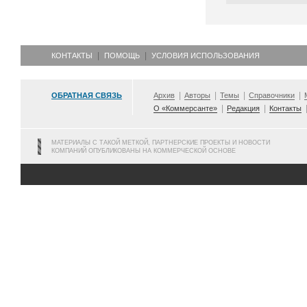
КОНТАКТЫ
ПОМОЩЬ
УСЛОВИЯ ИСПОЛЬЗОВАНИЯ
ОБРАТНАЯ СВЯЗЬ
Архив
Авторы
Темы
Справочники
О «Коммерсанте»
Редакция
Контакты
МАТЕРИАЛЫ С ТАКОЙ МЕТКОЙ, ПАРТНЕРСКИЕ ПРОЕКТЫ И НОВОСТИ
КОМПАНИЙ ОПУБЛИКОВАНЫ НА КОММЕРЧЕСКОЙ ОСНОВЕ