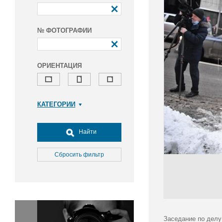
№ ФОТОГРАФИИ
ОРИЕНТАЦИЯ
КАТЕГОРИИ
Армия и ВПК
Досуг, туризм и отдых
Найти
Культура
Медицина
Сбросить фильтр
Наука
Образование
Общество
Окружающая среда
Политика
Заседание по делу