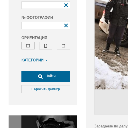
№ ФОТОГРАФИИ
ОРИЕНТАЦИЯ
КАТЕГОРИИ
Армия и ВПК
Досуг, туризм и отдых
Найти
Культура
Медицина
Сбросить фильтр
Наука
Образование
Общество
Окружающая среда
Политика
Заседание по делу