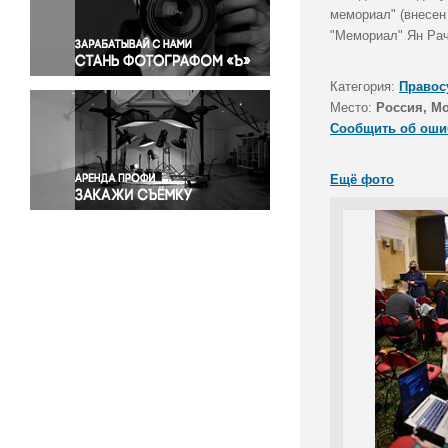
Правосудие
мемориал" (внесен
"Мемориал" Ян Рач
Происшествия и конфликты
Религия
Категория:
Правос
Светская жизнь
Место:
Россия, М
Спорт
Сообщить об оши
Экология
Экономика и бизнес
Ещё фото