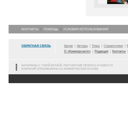
КОНТАКТЫ
ПОМОЩЬ
УСЛОВИЯ ИСПОЛЬЗОВАНИЯ
ОБРАТНАЯ СВЯЗЬ
Архив
Авторы
Темы
Справочники
О «Коммерсанте»
Редакция
Контакты
МАТЕРИАЛЫ С ТАКОЙ МЕТКОЙ, ПАРТНЕРСКИЕ ПРОЕКТЫ И НОВОСТИ
КОМПАНИЙ ОПУБЛИКОВАНЫ НА КОММЕРЧЕСКОЙ ОСНОВЕ