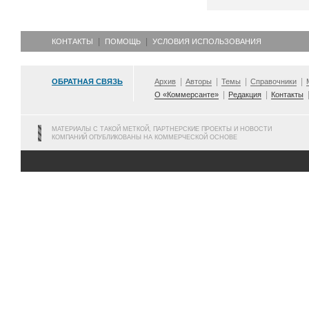
КОНТАКТЫ
ПОМОЩЬ
УСЛОВИЯ ИСПОЛЬЗОВАНИЯ
ОБРАТНАЯ СВЯЗЬ
Архив
Авторы
Темы
Справочники
О «Коммерсанте»
Редакция
Контакты
МАТЕРИАЛЫ С ТАКОЙ МЕТКОЙ, ПАРТНЕРСКИЕ ПРОЕКТЫ И НОВОСТИ
КОМПАНИЙ ОПУБЛИКОВАНЫ НА КОММЕРЧЕСКОЙ ОСНОВЕ