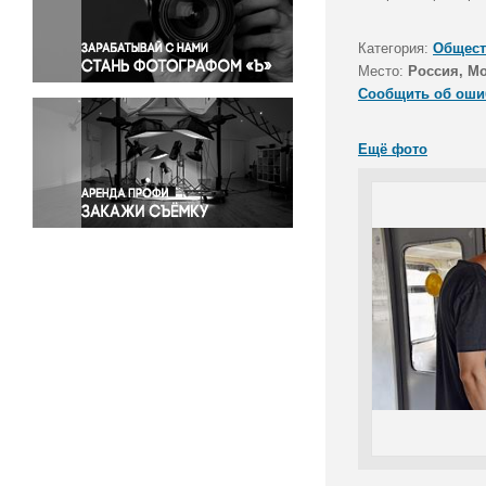
Правосудие
Происшествия и конфликты
Категория:
Общест
Религия
Место:
Россия, М
Сообщить об оши
Светская жизнь
Спорт
Ещё фото
Экология
Экономика и бизнес