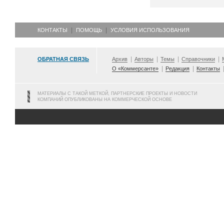
КОНТАКТЫ
ПОМОЩЬ
УСЛОВИЯ ИСПОЛЬЗОВАНИЯ
ОБРАТНАЯ СВЯЗЬ
Архив
Авторы
Темы
Справочники
О «Коммерсанте»
Редакция
Контакты
МАТЕРИАЛЫ С ТАКОЙ МЕТКОЙ, ПАРТНЕРСКИЕ ПРОЕКТЫ И НОВОСТИ
КОМПАНИЙ ОПУБЛИКОВАНЫ НА КОММЕРЧЕСКОЙ ОСНОВЕ