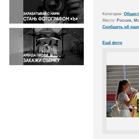
Правосудие
Происшествия и конфликты
Категория:
Общест
Религия
Место:
Россия, М
Сообщить об оши
Светская жизнь
Спорт
Ещё фото
Экология
Экономика и бизнес