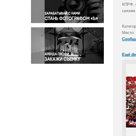
Правосудие
КПРФ, 
связям
Происшествия и конфликты
Религия
Катего
Светская жизнь
Место:
Спорт
Сообщ
Экология
Экономика и бизнес
Ещё ф