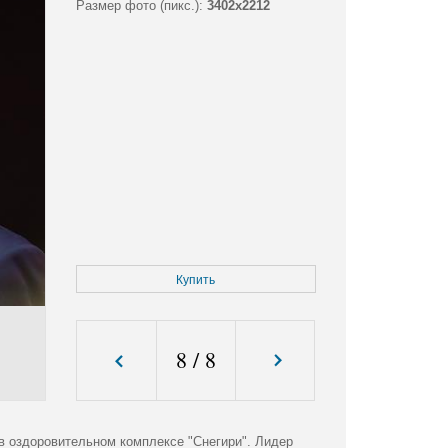
Размер фото (пикс.):
3402x2212
Купить
8
/
8
 оздоровительном комплексе "Снегири". Лидер