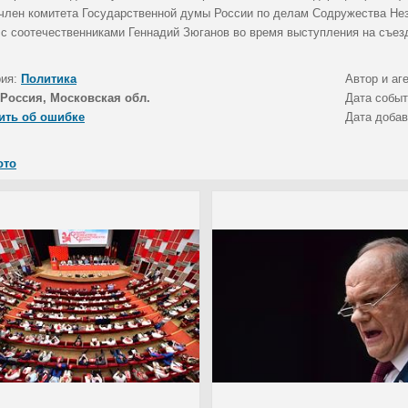
член комитета Государственной думы России по делам Содружества Нез
 с соотечественниками Геннадий Зюганов во время выступления на съез
рия:
Политика
Автор и аг
Россия, Московская обл.
Дата собы
ить об ошибке
Дата доба
ото