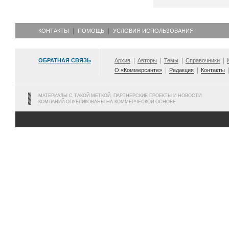
КОНТАКТЫ
ПОМОЩЬ
УСЛОВИЯ ИСПОЛЬЗОВАНИЯ
ОБРАТНАЯ СВЯЗЬ
Архив
Авторы
Темы
Справочники
О «Коммерсанте»
Редакция
Контакты
МАТЕРИАЛЫ С ТАКОЙ МЕТКОЙ, ПАРТНЕРСКИЕ ПРОЕКТЫ И НОВОСТИ
КОМПАНИЙ ОПУБЛИКОВАНЫ НА КОММЕРЧЕСКОЙ ОСНОВЕ