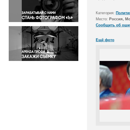
Правосудие
Происшествия и конфликты
Категория:
Полити
Религия
Место:
Россия, Мо
Сообщить об оши
Светская жизнь
Спорт
Ещё фото
Экология
Экономика и бизнес