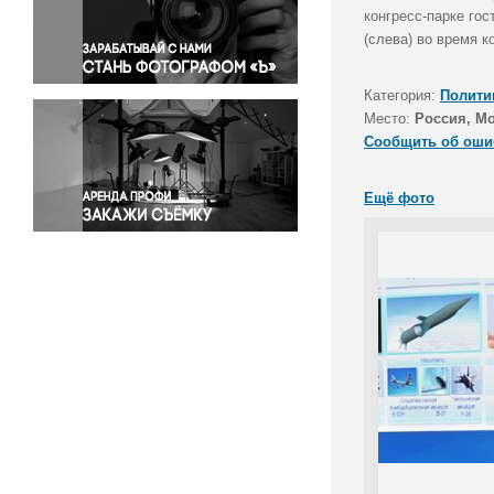
Правосудие
конгресс-парке го
(слева) во время 
Происшествия и конфликты
Религия
Категория:
Полити
Светская жизнь
Место:
Россия, М
Спорт
Сообщить об оши
Экология
Экономика и бизнес
Ещё фото