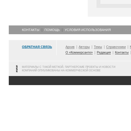
КОНТАКТЫ
ПОМОЩЬ
УСЛОВИЯ ИСПОЛЬЗОВАНИЯ
ОБРАТНАЯ СВЯЗЬ
Архив
Авторы
Темы
Справочники
О «Коммерсанте»
Редакция
Контакты
МАТЕРИАЛЫ С ТАКОЙ МЕТКОЙ, ПАРТНЕРСКИЕ ПРОЕКТЫ И НОВОСТИ
КОМПАНИЙ ОПУБЛИКОВАНЫ НА КОММЕРЧЕСКОЙ ОСНОВЕ