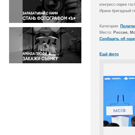
Правосудие
конгресс-парке гос
Ирана бригадный г
Происшествия и конфликты
Религия
Категория:
Полити
Светская жизнь
Место:
Россия, М
Спорт
Сообщить об оши
Экология
Экономика и бизнес
Ещё фото