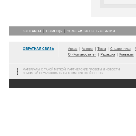
КОНТАКТЫ
ПОМОЩЬ
УСЛОВИЯ ИСПОЛЬЗОВАНИЯ
ОБРАТНАЯ СВЯЗЬ
Архив
Авторы
Темы
Справочники
О «Коммерсанте»
Редакция
Контакты
МАТЕРИАЛЫ С ТАКОЙ МЕТКОЙ, ПАРТНЕРСКИЕ ПРОЕКТЫ И НОВОСТИ
КОМПАНИЙ ОПУБЛИКОВАНЫ НА КОММЕРЧЕСКОЙ ОСНОВЕ