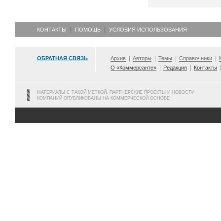
КОНТАКТЫ
ПОМОЩЬ
УСЛОВИЯ ИСПОЛЬЗОВАНИЯ
ОБРАТНАЯ СВЯЗЬ
Архив
Авторы
Темы
Справочники
О «Коммерсанте»
Редакция
Контакты
МАТЕРИАЛЫ С ТАКОЙ МЕТКОЙ, ПАРТНЕРСКИЕ ПРОЕКТЫ И НОВОСТИ
КОМПАНИЙ ОПУБЛИКОВАНЫ НА КОММЕРЧЕСКОЙ ОСНОВЕ