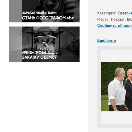
Правосудие
Происшествия и конфликты
Категория:
Светск
Религия
Место:
Россия, Мо
Сообщить об оши
Светская жизнь
Спорт
Ещё фото
Экология
Экономика и бизнес