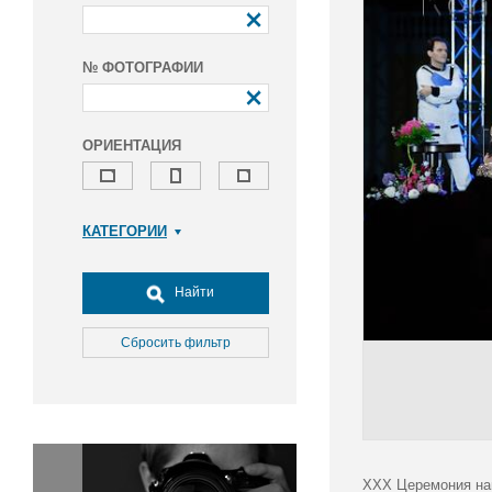
№ ФОТОГРАФИИ
ОРИЕНТАЦИЯ
КАТЕГОРИИ
Армия и ВПК
Досуг, туризм и отдых
Найти
Культура
Медицина
Сбросить фильтр
Наука
Образование
Общество
Окружающая среда
Политика
ХХХ Церемония наг