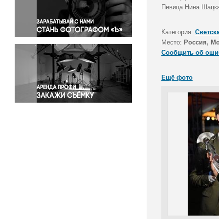
Правосудие
Певица Нина Шацка
Происшествия и конфликты
Религия
Категория:
Светск
Место:
Россия, Мо
Светская жизнь
Сообщить об оши
Спорт
Экология
Ещё фото
Экономика и бизнес