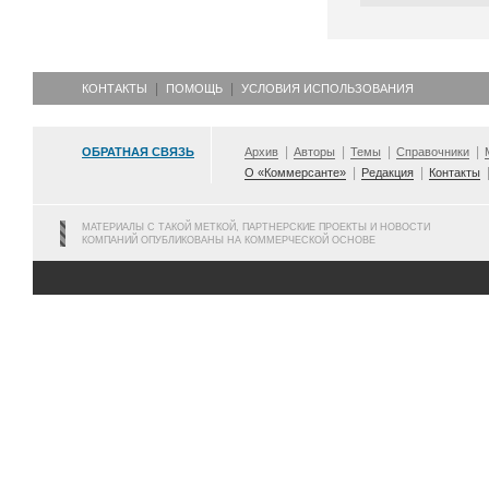
КОНТАКТЫ
ПОМОЩЬ
УСЛОВИЯ ИСПОЛЬЗОВАНИЯ
ОБРАТНАЯ СВЯЗЬ
Архив
Авторы
Темы
Справочники
О «Коммерсанте»
Редакция
Контакты
МАТЕРИАЛЫ С ТАКОЙ МЕТКОЙ, ПАРТНЕРСКИЕ ПРОЕКТЫ И НОВОСТИ
КОМПАНИЙ ОПУБЛИКОВАНЫ НА КОММЕРЧЕСКОЙ ОСНОВЕ