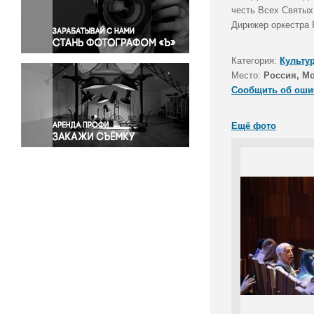
Правосудие
честь Всех Святых
Дирижер оркестра 
Происшествия и конфликты
Религия
Категория:
Культу
Светская жизнь
Место:
Россия, М
Спорт
Сообщить об оши
Экология
Экономика и бизнес
Ещё фото