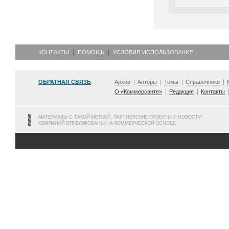
КОНТАКТЫ
ПОМОЩЬ
УСЛОВИЯ ИСПОЛЬЗОВАНИЯ
ОБРАТНАЯ СВЯЗЬ
Архив
Авторы
Темы
Справочники
О «Коммерсанте»
Редакция
Контакты
МАТЕРИАЛЫ С ТАКОЙ МЕТКОЙ, ПАРТНЕРСКИЕ ПРОЕКТЫ И НОВОСТИ
КОМПАНИЙ ОПУБЛИКОВАНЫ НА КОММЕРЧЕСКОЙ ОСНОВЕ