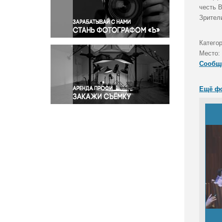
Правосудие
честь 
Зрител
Происшествия и конфликты
Религия
Катего
Светская жизнь
Место:
Спорт
Сообщ
Экология
Экономика и бизнес
Ещё ф