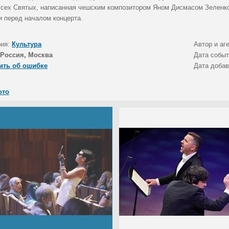
Всех Святых, написанная чешским композитором Яном Дисмасом Зеленкой
и перед началом концерта.
рия:
Культура
Автор и аг
Россия, Москва
Дата собы
ить об ошибке
Дата доба
ото