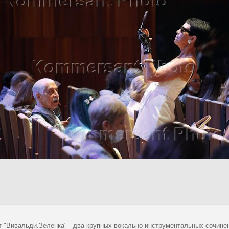
т "Вивальди.Зеленка" - два крупных вокально-инструментальных сочинен