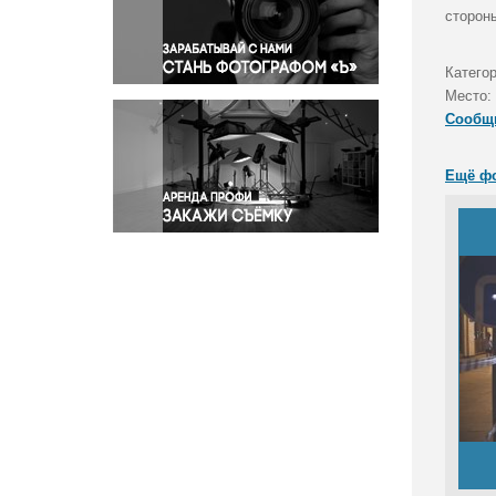
Правосудие
сторон
Происшествия и конфликты
Религия
Катего
Место:
Светская жизнь
Сообщ
Спорт
Экология
Ещё ф
Экономика и бизнес