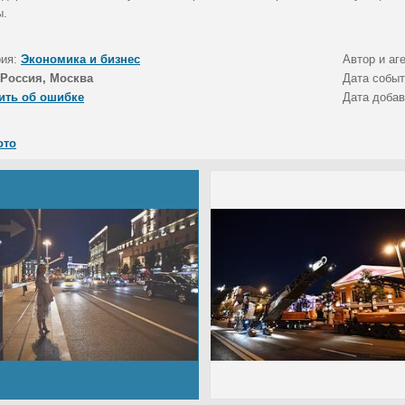
ы.
рия:
Экономика и бизнес
Автор и аг
Россия, Москва
Дата собы
ить об ошибке
Дата доба
ото