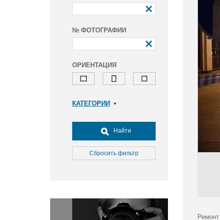
№ ФОТОГРАФИИ
ОРИЕНТАЦИЯ
КАТЕГОРИИ
Армия и ВПК
Досуг, туризм и отдых
Найти
Культура
Медицина
Сбросить фильтр
Наука
Образование
Общество
Окружающая среда
Политика
Ремонт 