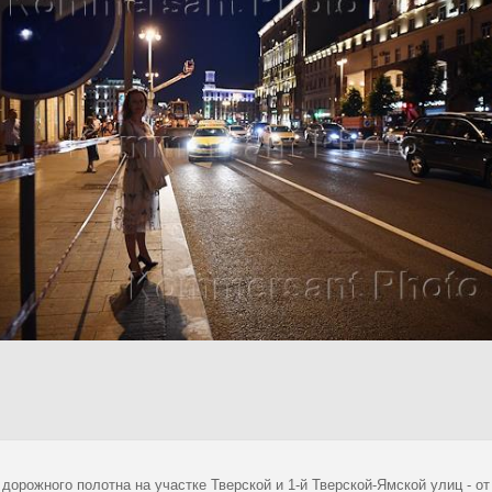
дорожного полотна на участке Тверской и 1-й Тверской-Ямской улиц - о