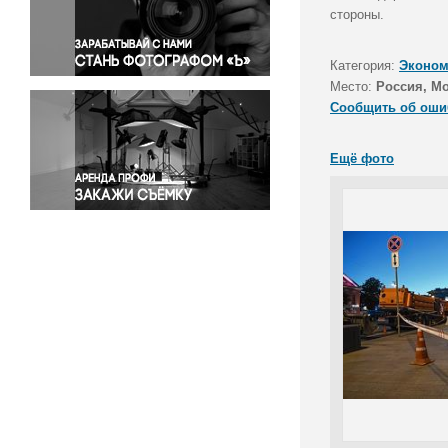
Правосудие
стороны.
Происшествия и конфликты
Религия
Категория:
Эконом
Место:
Россия, М
Светская жизнь
Сообщить об оши
Спорт
Экология
Ещё фото
Экономика и бизнес