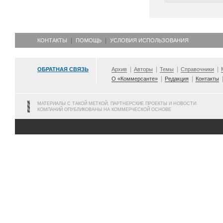
КОНТАКТЫ
ПОМОЩЬ
УСЛОВИЯ ИСПОЛЬЗОВАНИЯ
ОБРАТНАЯ СВЯЗЬ
Архив
Авторы
Темы
Справочники
О «Коммерсанте»
Редакция
Контакты
МАТЕРИАЛЫ С ТАКОЙ МЕТКОЙ, ПАРТНЕРСКИЕ ПРОЕКТЫ И НОВОСТИ
КОМПАНИЙ ОПУБЛИКОВАНЫ НА КОММЕРЧЕСКОЙ ОСНОВЕ