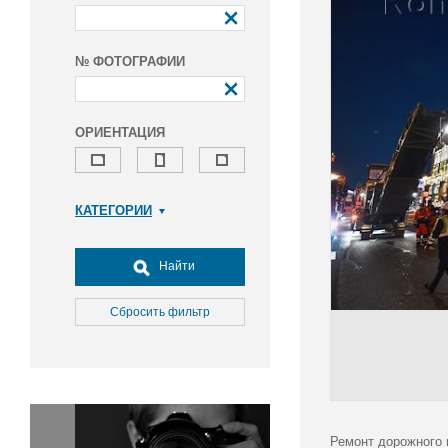
№ ФОТОГРАФИИ
ОРИЕНТАЦИЯ
КАТЕГОРИИ
Армия и ВПК
Досуг, туризм и отдых
Найти
Культура
Медицина
Сбросить фильтр
Наука
Образование
Общество
Окружающая среда
Политика
Ремонт дорожного п