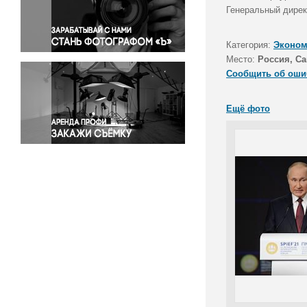
Правосудие
Генеральный дирек
Происшествия и конфликты
Религия
Категория:
Эконом
Место:
Россия, Са
Светская жизнь
Сообщить об оши
Спорт
Экология
Ещё фото
Экономика и бизнес