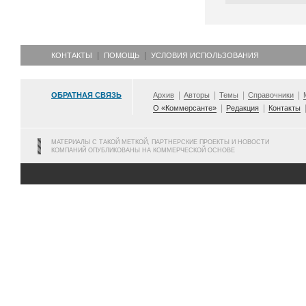
КОНТАКТЫ
ПОМОЩЬ
УСЛОВИЯ ИСПОЛЬЗОВАНИЯ
ОБРАТНАЯ СВЯЗЬ
Архив
Авторы
Темы
Справочники
О «Коммерсанте»
Редакция
Контакты
МАТЕРИАЛЫ С ТАКОЙ МЕТКОЙ, ПАРТНЕРСКИЕ ПРОЕКТЫ И НОВОСТИ
КОМПАНИЙ ОПУБЛИКОВАНЫ НА КОММЕРЧЕСКОЙ ОСНОВЕ