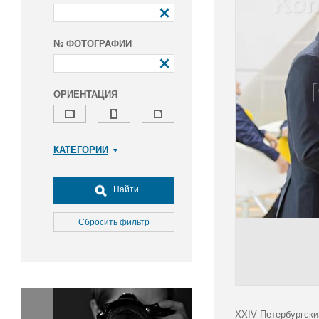
№ ФОТОГРАФИИ
ОРИЕНТАЦИЯ
КАТЕГОРИИ
Армия и ВПК
Досуг, туризм и отдых
Найти
Культура
Медицина
Сбросить фильтр
Наука
Образование
Общество
Окружающая среда
Политика
XXIV Петербургски