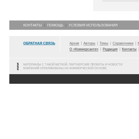
КОНТАКТЫ
ПОМОЩЬ
УСЛОВИЯ ИСПОЛЬЗОВАНИЯ
ОБРАТНАЯ СВЯЗЬ
Архив
Авторы
Темы
Справочники
О «Коммерсанте»
Редакция
Контакты
МАТЕРИАЛЫ С ТАКОЙ МЕТКОЙ, ПАРТНЕРСКИЕ ПРОЕКТЫ И НОВОСТИ
КОМПАНИЙ ОПУБЛИКОВАНЫ НА КОММЕРЧЕСКОЙ ОСНОВЕ