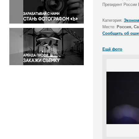
Правосудие
Президент России 
Происшествия и конфликты
Религия
Категория:
Эконом
Место:
Россия, Са
Светская жизнь
Сообщить об оши
Спорт
Экология
Ещё фото
Экономика и бизнес