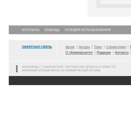
КОНТАКТЫ
ПОМОЩЬ
УСЛОВИЯ ИСПОЛЬЗОВАНИЯ
ОБРАТНАЯ СВЯЗЬ
Архив
Авторы
Темы
Справочники
О «Коммерсанте»
Редакция
Контакты
МАТЕРИАЛЫ С ТАКОЙ МЕТКОЙ, ПАРТНЕРСКИЕ ПРОЕКТЫ И НОВОСТИ
КОМПАНИЙ ОПУБЛИКОВАНЫ НА КОММЕРЧЕСКОЙ ОСНОВЕ