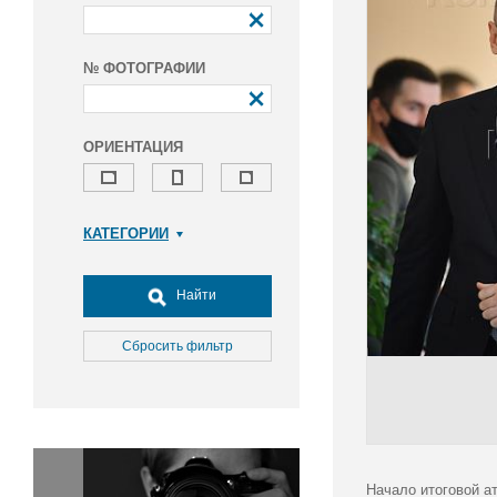
№ ФОТОГРАФИИ
ОРИЕНТАЦИЯ
КАТЕГОРИИ
Армия и ВПК
Досуг, туризм и отдых
Найти
Культура
Медицина
Сбросить фильтр
Наука
Образование
Общество
Окружающая среда
Политика
Начало итоговой а