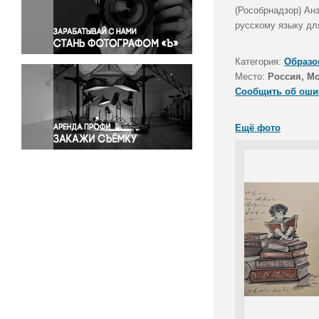
Правосудие
(Рособрнадзор) Ан
русскому языку дл
Происшествия и конфликты
Религия
Категория:
Образо
Светская жизнь
Место:
Россия, М
Спорт
Сообщить об оши
Экология
Экономика и бизнес
Ещё фото