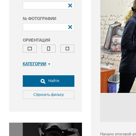
№ ФОТОГРАФИИ
ОРИЕНТАЦИЯ
КАТЕГОРИИ
Армия и ВПК
Досуг, туризм и отдых
Найти
Культура
Медицина
Сбросить фильтр
Наука
Образование
Общество
Окружающая среда
Политика
Начало итоговой а