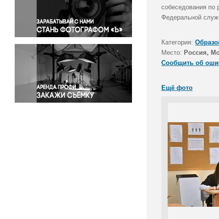
Правосудие
собеседования по 
Федеральной служб
Происшествия и конфликты
Религия
Категория:
Образо
Светская жизнь
Место:
Россия, М
Спорт
Сообщить об оши
Экология
Экономика и бизнес
Ещё фото