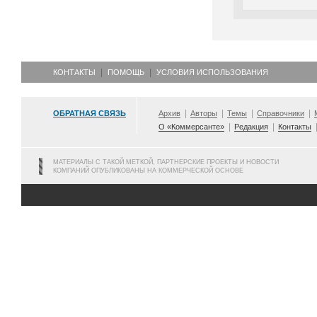
КОНТАКТЫ
ПОМОЩЬ
УСЛОВИЯ ИСПОЛЬЗОВАНИЯ
ОБРАТНАЯ СВЯЗЬ
Архив
Авторы
Темы
Справочники
О «Коммерсанте»
Редакция
Контакты
МАТЕРИАЛЫ С ТАКОЙ МЕТКОЙ, ПАРТНЕРСКИЕ ПРОЕКТЫ И НОВОСТИ
КОМПАНИЙ ОПУБЛИКОВАНЫ НА КОММЕРЧЕСКОЙ ОСНОВЕ