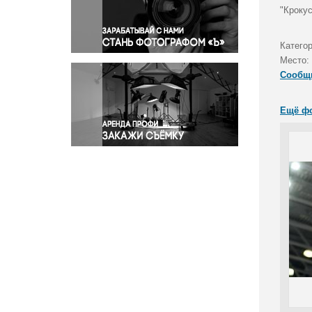
Правосудие
"Крокус
Происшествия и конфликты
Религия
Катего
Место:
Светская жизнь
Сообщ
Спорт
Экология
Ещё ф
Экономика и бизнес