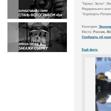
Правосудие
"Крокус Экспо". М
Федерального аген
Происшествия и конфликты
"Аэропорты Регионо
Религия
Светская жизнь
Категория:
Эконом
Спорт
Место:
Россия, М
Экология
Сообщить об оши
Экономика и бизнес
Ещё фото