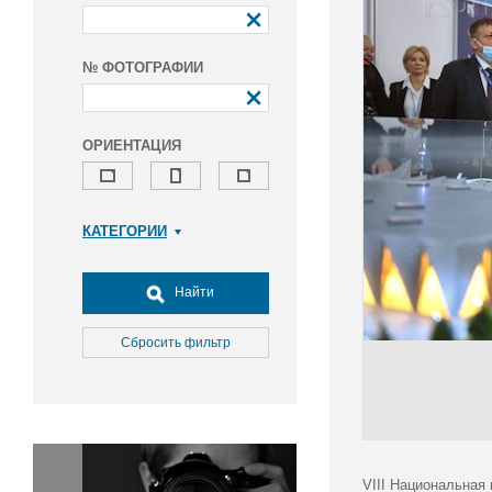
№ ФОТОГРАФИИ
ОРИЕНТАЦИЯ
КАТЕГОРИИ
Армия и ВПК
Досуг, туризм и отдых
Найти
Культура
Медицина
Сбросить фильтр
Наука
Образование
Общество
Окружающая среда
Политика
VIII Национальная