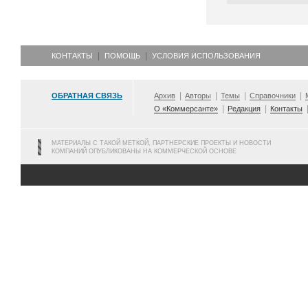
КОНТАКТЫ
ПОМОЩЬ
УСЛОВИЯ ИСПОЛЬЗОВАНИЯ
ОБРАТНАЯ СВЯЗЬ
Архив
Авторы
Темы
Справочники
О «Коммерсанте»
Редакция
Контакты
МАТЕРИАЛЫ С ТАКОЙ МЕТКОЙ, ПАРТНЕРСКИЕ ПРОЕКТЫ И НОВОСТИ
КОМПАНИЙ ОПУБЛИКОВАНЫ НА КОММЕРЧЕСКОЙ ОСНОВЕ