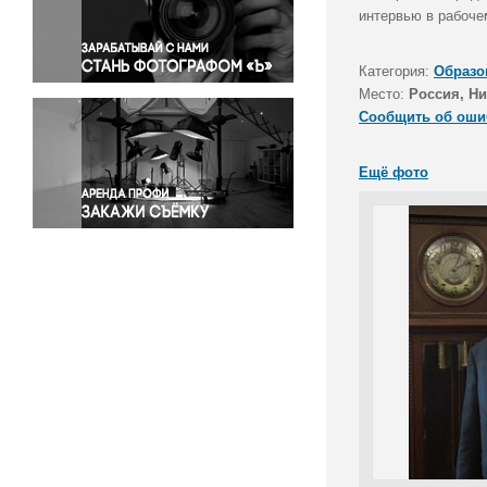
Правосудие
интервью в рабоче
Происшествия и конфликты
Религия
Категория:
Образо
Место:
Россия, Н
Светская жизнь
Сообщить об оши
Спорт
Экология
Ещё фото
Экономика и бизнес