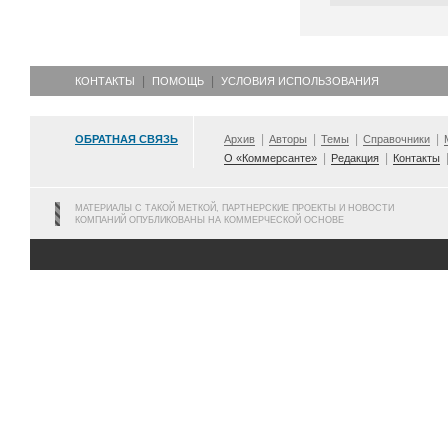
КОНТАКТЫ
ПОМОЩЬ
УСЛОВИЯ ИСПОЛЬЗОВАНИЯ
ОБРАТНАЯ СВЯЗЬ
Архив
Авторы
Темы
Справочники
О «Коммерсанте»
Редакция
Контакты
МАТЕРИАЛЫ С ТАКОЙ МЕТКОЙ, ПАРТНЕРСКИЕ ПРОЕКТЫ И НОВОСТИ
КОМПАНИЙ ОПУБЛИКОВАНЫ НА КОММЕРЧЕСКОЙ ОСНОВЕ