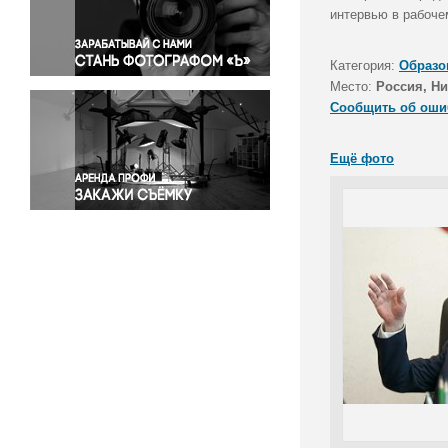
Правосудие
интервью в рабоче
Происшествия и конфликты
Религия
Категория:
Образо
Место:
Россия, Н
Светская жизнь
Сообщить об оши
Спорт
Экология
Ещё фото
Экономика и бизнес