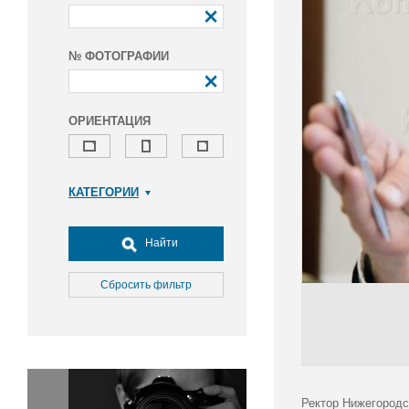
№ ФОТОГРАФИИ
ОРИЕНТАЦИЯ
КАТЕГОРИИ
Армия и ВПК
Досуг, туризм и отдых
Найти
Культура
Медицина
Сбросить фильтр
Наука
Образование
Общество
Окружающая среда
Политика
Ректор Нижегородс