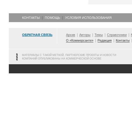
КОНТАКТЫ
ПОМОЩЬ
УСЛОВИЯ ИСПОЛЬЗОВАНИЯ
ОБРАТНАЯ СВЯЗЬ
Архив
Авторы
Темы
Справочники
О «Коммерсанте»
Редакция
Контакты
МАТЕРИАЛЫ С ТАКОЙ МЕТКОЙ, ПАРТНЕРСКИЕ ПРОЕКТЫ И НОВОСТИ
КОМПАНИЙ ОПУБЛИКОВАНЫ НА КОММЕРЧЕСКОЙ ОСНОВЕ