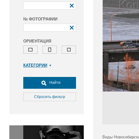
№ ФОТОГРАФИИ
ОРИЕНТАЦИЯ
КАТЕГОРИИ
Армия и ВПК
Досуг, туризм и отдых
Найти
Культура
Медицина
Сбросить фильтр
Наука
Образование
Общество
Окружающая среда
Политика
Виды Новосибирск