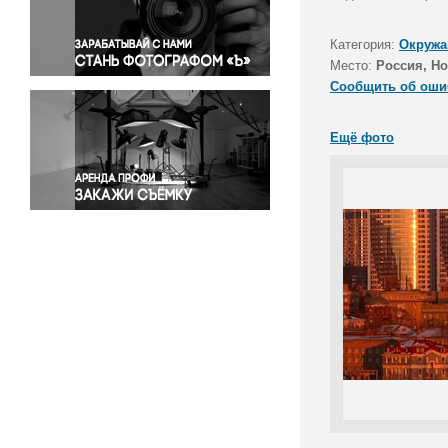
Правосудие
Происшествия и конфликты
Категория:
Окружа
Религия
Место:
Россия, Н
Сообщить об оши
Светская жизнь
Спорт
Ещё фото
Экология
Экономика и бизнес