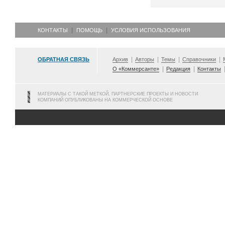
КОНТАКТЫ
ПОМОЩЬ
УСЛОВИЯ ИСПОЛЬЗОВАНИЯ
ОБРАТНАЯ СВЯЗЬ
Архив
Авторы
Темы
Справочники
О «Коммерсанте»
Редакция
Контакты
МАТЕРИАЛЫ С ТАКОЙ МЕТКОЙ, ПАРТНЕРСКИЕ ПРОЕКТЫ И НОВОСТИ
КОМПАНИЙ ОПУБЛИКОВАНЫ НА КОММЕРЧЕСКОЙ ОСНОВЕ