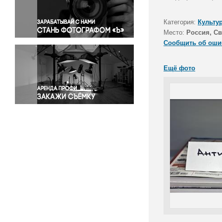
Правосудие
Происшествия и конфликты
Категория:
Культу
Религия
Место:
Россия, Св
Сообщить об оши
Светская жизнь
Спорт
Ещё фото
Экология
Экономика и бизнес