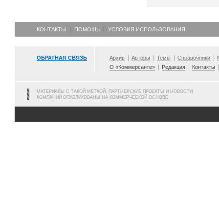
КОНТАКТЫ
ПОМОЩЬ
УСЛОВИЯ ИСПОЛЬЗОВАНИЯ
ОБРАТНАЯ СВЯЗЬ
Архив
Авторы
Темы
Справочники
О «Коммерсанте»
Редакция
Контакты
МАТЕРИАЛЫ С ТАКОЙ МЕТКОЙ, ПАРТНЕРСКИЕ ПРОЕКТЫ И НОВОСТИ
КОМПАНИЙ ОПУБЛИКОВАНЫ НА КОММЕРЧЕСКОЙ ОСНОВЕ