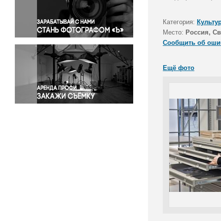
Правосудие
Происшествия и конфликты
Категория:
Культу
Религия
Место:
Россия, Св
Сообщить об оши
Светская жизнь
Спорт
Ещё фото
Экология
Экономика и бизнес