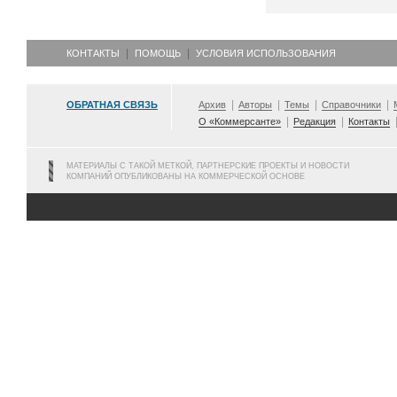
КОНТАКТЫ
ПОМОЩЬ
УСЛОВИЯ ИСПОЛЬЗОВАНИЯ
ОБРАТНАЯ СВЯЗЬ
Архив
Авторы
Темы
Справочники
О «Коммерсанте»
Редакция
Контакты
МАТЕРИАЛЫ С ТАКОЙ МЕТКОЙ, ПАРТНЕРСКИЕ ПРОЕКТЫ И НОВОСТИ
КОМПАНИЙ ОПУБЛИКОВАНЫ НА КОММЕРЧЕСКОЙ ОСНОВЕ