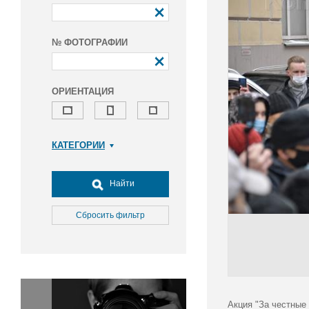
№ ФОТОГРАФИИ
ОРИЕНТАЦИЯ
КАТЕГОРИИ
Армия и ВПК
Досуг, туризм и отдых
Найти
Культура
Медицина
Сбросить фильтр
Наука
Образование
Общество
Окружающая среда
Политика
Акция "За честные