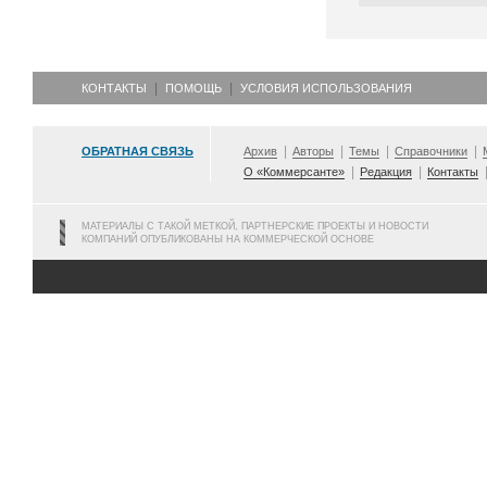
КОНТАКТЫ
ПОМОЩЬ
УСЛОВИЯ ИСПОЛЬЗОВАНИЯ
ОБРАТНАЯ СВЯЗЬ
Архив
Авторы
Темы
Справочники
О «Коммерсанте»
Редакция
Контакты
МАТЕРИАЛЫ С ТАКОЙ МЕТКОЙ, ПАРТНЕРСКИЕ ПРОЕКТЫ И НОВОСТИ
КОМПАНИЙ ОПУБЛИКОВАНЫ НА КОММЕРЧЕСКОЙ ОСНОВЕ