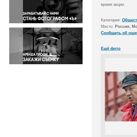
Правосудие
время акции.
Происшествия и конфликты
Религия
Категория:
Общест
Место:
Россия, М
Светская жизнь
Сообщить об оши
Спорт
Экология
Ещё фото
Экономика и бизнес