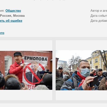
рия:
Общество
Автор и аг
Россия, Москва
Дата собы
ить об ошибке
Дата доба
ото