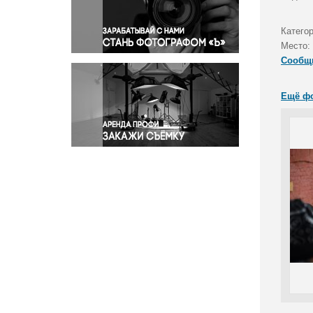
Правосудие
Происшествия и конфликты
Катего
Религия
Место:
Сообщ
Светская жизнь
Спорт
Ещё ф
Экология
Экономика и бизнес